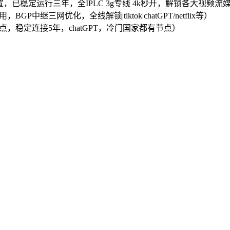
，已稳定运行三年，全IPLC 3g专线 4k秒开，解锁各大视频流媒体及ch
，BGP中继三网优化，全线解锁|tiktok|chatGPT/netflix等）
PL节点，稳定连接5年，chatGPT，冷门国家都有节点）